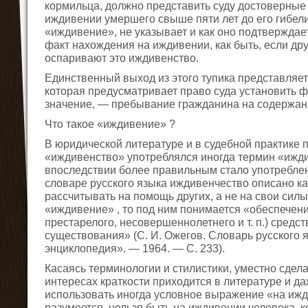
кормильца, должно представить суду достоверные 
иждивении умершего свыше пяти лет до его гибели
«иждивение», не указывает и как оно подтверждае
факт нахождения на иждивении, как быть, если др
оспаривают это иждивенство.
Единственный выход из этого тупика представляет ч
которая предусматривает право суда установить 
значение, — пребывание гражданина на содержан
Что такое «иждивение» ?
В юридической литературе и в судебной практике
«иждивенство» употреблялся иногда термин «ижди
впоследствии более правильным стало употреблен
словаре русского языка иждивенчество описано к
рассчитывать на помощь других, а не на свои силы
«иждивение» , то под ним понимается «обеспечен
престарелого, несовершеннолетнего и т. п.) сред
существования» (С. И. Ожегов. Словарь русского я
энциклопедия». — 1964. — С. 233).
Касаясь терминологии и стилистики, уместно сдела
интересах краткости приходится в литературе и д
использовать иногда условное выражение «на ижд
разумеется, нельзя быть на иждивении человека, к