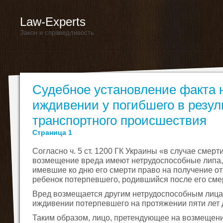
Law-Experts
Закон и справедливость
Судебное установление факта 
иждивении у погибшего в резул
транспортного происшествия
Страница 1
Согласно ч. 5 ст. 1200 ГК Украины «в случае смер
возмещение вреда имеют нетрудоспособные липа,
имевшие ко дню его смерти право на получение от
ребенок потерпевшего, родившийся после его сме
Вред возмещается другим нетрудоспособным лица
иждивении потерпевшего на протяжении пяти лет д
Таким образом, лицо, претендующее на возмещени