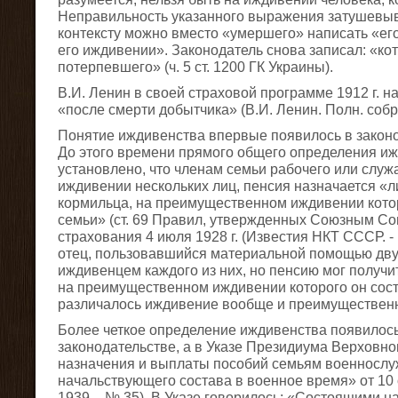
Неправильность указанного выражения затушевывае
контексту можно вместо «умершего» написать «ег
его иждивении». Законодатель снова записал: «ко
потерпевшего» (ч. 5 ст. 1200 ГК Украины).
В.И. Ленин в своей страховой программе 1912 г. 
«после смерти добытчика» (В.И. Ленин. Полн. собр. 
Понятие иждивенства впервые появилось в законод
До этого времени прямого общего определения иж
установлено, что членам семьи рабочего или слу
иждивении нескольких лиц, пенсия назначается «
кормильца, на преимущественном иждивении кото
семьи» (ст. 69 Правил, утвержденных Союзным Со
страхования 4 июля 1928 г. (Известия НКТ СССР. - 
отец, пользовавшийся материальной помощью дву
иждивенцем каждого из них, но пенсию мог получит
на преимущественном иждивении которого он сост
различалось иждивение вообще и преимуществен
Более четкое определение иждивенства появилось
законодательстве, а в Указе Президиума Верховн
назначения и выплаты пособий семьям военнослу
начальствующего состава в военное время» от 10 о
1939. - № 35). В Указе говорилось: «Состоящими