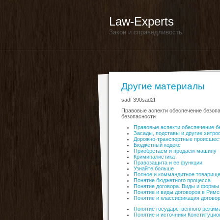
Law-Experts
Закон и справедливость
Другие материалы
sadf 390sad2f
Правовые аспекти обеспечение безоп
безопасности
Правовые аспекти обеспечение б
Засады, подставы и другие хитро
Дорожно-транспортные происшес
Бюджетный кодекс
Приобретаем и продаем машину
Криминалистика
Правозащита и ее функции
Узнайте больше
Полное и коммандитное товарищ
Понятие бюджетного процесса
Понятие договора. Виды и формы
Понятие и виды договоров в Рим
Понятие и классификация догово
Понятие государственного режим
Понятие и источники Конституцио