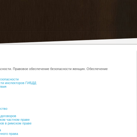
асности. Правовое обеспечение безопасности женщин. Обеспечение
езопасности
сти инспекторов ГИБДД
твия
ество
 договоров
ском частном праве
ров в римском праве
а
нного права