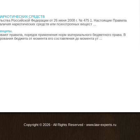
НАРКОТИЧЕСКИХ СРЕДСТВ
ства Российской Федерации от 26 июня 2008 г. № 475 1. Настоящие Правила
личия наркотических средств или психотропных вещест ...
ринципы.
ают правила, порядок применения норм материального бюджетного права. В
ования бюджета от момента его составления до момента ут ...
Copyright © 2026 - All Rights Reserved - www.law-experts.ru