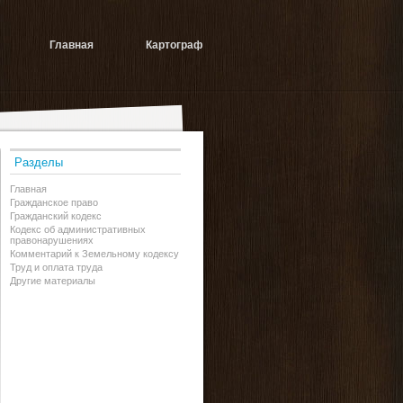
Главная
Картограф
Разделы
Главная
Гражданское право
Гражданский кодекс
Кодекс об административных
правонарушениях
Комментарий к Земельному кодексу
Труд и оплата труда
Другие материалы