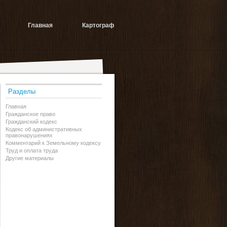
Главная
Картограф
Разделы
Главная
Гражданское право
Гражданский кодекс
Кодекс об административных
правонарушениях
Комментарий к Земельному кодексу
Труд и оплата труда
Другие материалы