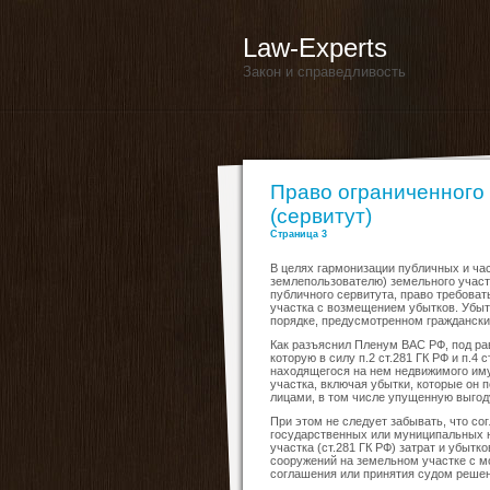
Law-Experts
Закон и справедливость
Право ограниченного
(сервитут)
Страница 3
В целях гармонизации публичных и ча
землепользователю) земельного участ
публичного сервитута, право требоват
участка с возмещением убытков. Убыт
порядке, предусмотренном гражданским
Как разъяснил Пленум ВАС РФ, под р
которую в силу п.2 ст.281 ГК РФ и п.
находящегося на нем недвижимого иму
участка, включая убытки, которые он 
лицами, в том числе упущенную выгод
При этом не следует забывать, что со
государственных или муниципальных н
участка (ст.281 ГК РФ) затрат и убыт
сооружений на земельном участке с м
соглашения или принятия судом решен