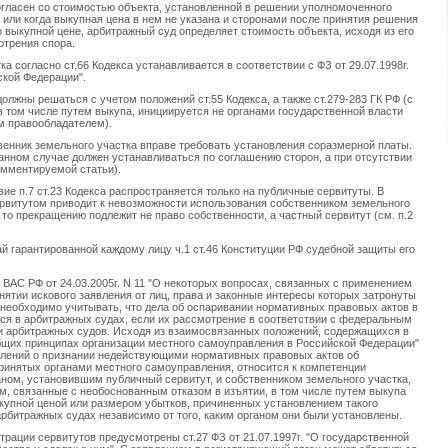
согласен со стоимостью объекта, установленной в решении уполномоченного
, или когда выкупная цена в нем не указана и сторонами после принятия решения
о выкупной цене, арбитражный суд определяет стоимость объекта, исходя из его
отрения спора.
а согласно ст.66 Кодекса устанавливается в соответствии с ФЗ от 29.07.1998г.
ской Федерации".
олжны решаться с учетом положений ст.55 Кодекса, а также ст.279-283 ГК РФ (с
 в том числе путем выкупа, инициируется не органами государственной власти
м правообладателем).
енник земельного участка вправе требовать установления соразмерной платы.
анном случае должен устанавливаться по соглашению сторон, а при отсутствии
омментируемой статьи).
вие п.7 ст.23 Кодекса распространяется только на публичные сервитуты. В
рвитутом приводит к невозможности использования собственником земельного
, то прекращению подлежит не право собственности, а частный сервитут (см. п.2
ай гарантированной каждому лицу ч.1 ст.46 Конституции РФ судебной защиты его
ВАС РФ от 24.03.2005г. N 11 "О некоторых вопросах, связанных с применением
нятии искового заявления от лиц, права и законные интересы которых затронуты
 необходимо учитывать, что дела об оспаривании нормативных правовых актов в
тся в арбитражных судах, если их рассмотрение в соответствии с федеральным
и арбитражных судов. Исходя из взаимосвязанных положений, содержащихся в
 общих принципах организации местного самоуправления в Российской Федерации"
аявлений о признании недействующими нормативных правовых актов об
принятых органами местного самоуправления, относится к компетенции
ном, установившим публичный сервитут, и собственником земельного участка,
, связанные с необоснованным отказом в изъятии, в том числе путем выкупа
ыкупной ценой или размером убытков, причиненных установлением такого
рбитражных судах независимо от того, каким органом они были установлены.
трации сервитутов предусмотрены ст.27 ФЗ от 21.07.1997г. "О государственной