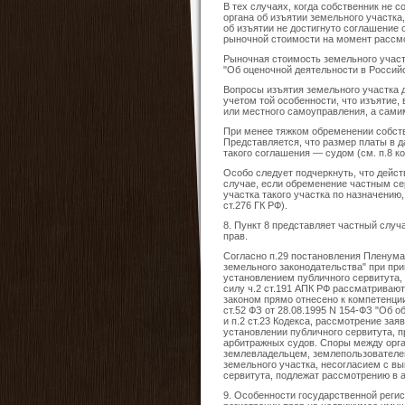
В тех случаях, когда собственник не 
органа об изъятии земельного участка
об изъятии не достигнуто соглашение 
рыночной стоимости на момент рассм
Рыночная стоимость земельного участк
"Об оценочной деятельности в Россий
Вопросы изъятия земельного участка д
учетом той особенности, что изъятие,
или местного самоуправления, а сами
При менее тяжком обременении собств
Представляется, что размер платы в д
такого соглашения — судом (см. п.8 к
Особо следует подчеркнуть, что дейст
случае, если обременение частным се
участка такого участка по назначению
ст.276 ГК РФ).
8. Пункт 8 представляет частный случ
прав.
Согласно п.29 постановления Пленума 
земельного законодательства" при при
установлением публичного сервитута,
силу ч.2 ст.191 АПК РФ рассматриваю
законом прямо отнесено к компетенци
ст.52 ФЗ от 28.08.1995 N 154-ФЗ "Об
и п.2 ст.23 Кодекса, рассмотрение з
установлении публичного сервитута, 
арбитражных судов. Споры между орга
землевладельцем, землепользователем
земельного участка, несогласием с в
сервитута, подлежат рассмотрению в а
9. Особенности государственной регис