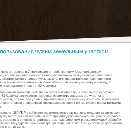
 пользования чужим земельным участком
стных интересов п.7 предоставляет собственнику (землевладельцу,
ка, использование которого стало невозможным вследствие установления
ь изъятия такого участка путем выкупа или предоставления равноценного
ки должны возмещаться в полном объеме, включая упущенную выгоду, в
 законодательством (ст.62 Кодекса).
авноценным возмещением понимается выкупная цена земельного участка, в
4 ст.63 Кодекса включаются рыночная стоимость изымаемого участка и
щества, а также все убытки, причиненные собственнику изъятием земельного
понесет в связи с досрочным прекращением своих обязательств перед третьими
у.
гласно ст.280 ГК РФ собственник земельного участка, подлежащего изъятию для
ужд, несет риск отнесения на него при определении выкупной цены земельного
ков, связанных с новым строительством, расширением и реконструкцией зданий и
омента государственной регистрации решения об изъятии участка до достижения
ия о его выкупе.