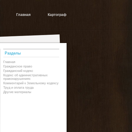
Главная
Картограф
Разделы
Главная
Гражданское право
Гражданский кодекс
Кодекс об административных
правонарушениях
Комментарий к Земельному кодексу
Труд и оплата труда
Другие материалы