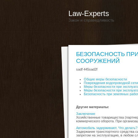
Law-Experts
Закон и справедливость
БЕЗОПАСНОСТЬ ПРИ
СООРУЖЕНИЙ
sadf 445sad2f
Общие меры безопасности
Повреждения водопроводной сети
Меры безопасности при эксплуат
Меры безопасности при эксплуат
Безопасность при земляных рабо
Другие материалы:
Заключение
Хозяйственные товарищества (партне
коммерческого оборота. При организац
Автомобиль задерживают. Что делать?
Задержание транспортного средства с
запретом на эксплуатацию, в любом сл