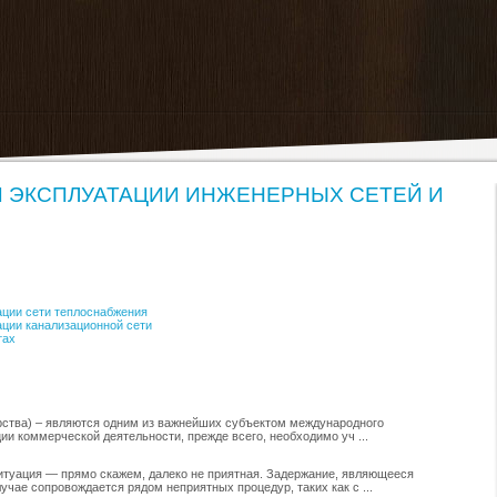
 ЭКСПЛУАТАЦИИ ИНЖЕНЕРНЫХ СЕТЕЙ И
ации сети теплоснабжения
ации канализационной сети
тах
рства) – являются одним из важнейших субъектом международного
ии коммерческой деятельности, прежде всего, необходимо уч ...
итуация — прямо скажем, далеко не приятная. Задержание, являющееся
учае сопровождается рядом неприятных процедур, таких как с ...