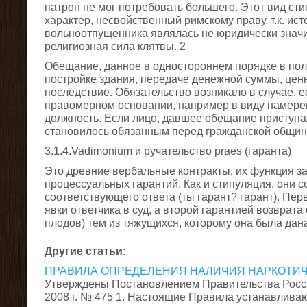
патрон не мог потребовать большего. Этот вид ст
характер, несвойственный римскому праву, т.к. ис
вольноотпущенника являлась не юридически знач
религиозная сила клятвы. 2
Обещание, данное в одностороннем порядке в по
постройке здания, передаче денежной суммы, цен
последствие. Обязательство возникало в случае, е
правомерном основании, например в виду намере
должность. Если лицо, давшее обещание приступал
становилось обязанным перед гражданской общин
3.1.4.Vadimonium и ручательство praes (гаранта)
Это древние вербальные контракты, их функция з
процессуальных гарантий. Как и стипуляция, они 
соответствующего ответа (ты гарант? гарант). Пер
явки ответчика в суд, а второй гарантией возврат
плодов) тем из тяжущихся, которому она была дан
Другие статьи:
ПРАВИЛА ОПРЕДЕЛЕНИЯ НАЛИЧИЯ НАРКОТИЧ
Утверждены Постановлением Правительства Росс
2008 г. № 475 1. Настоящие Правила устанавлива