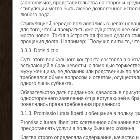
(adpromissio), представительства со стороны креди
стипуляции могло быть любое дозволенное испол
любого рода.
Стипуляцией нередко пользовались в целях новаци
для того, чтобы прекратить уже существующее обяз
место новое. Такая абстрактная форма делала ст
прощения долга. Например: "Получил ли ты то, что
3.3.3. Dotis dictio
Суть этого вербального контракта состояла в обяз
вступающей в брак невесты, с помощью торжестве
мужу женщина, ее должник или родственник по во
требовался обмен вопросом и ответом, осуществл
одного лишь субъекта.
Обязательство дать приданное, давалось в присут
одностороннего заявления отца вступающей в брак
появлялись права требования приданного.
3.1.3. Promissio iurata liberti и обещание в пользу
Promissio iurata liberti это клятвенное обещание 
предоставлять услуги в пользу бывшего хозяина.
Клятва строго определяла содержание, качество и