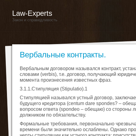
Law-Experts
Закон и справедливость
Вербальные контракты.
Вербальным договором назывался контракт, уста
словами (verbis), т.е. договор, получающий юридич
момента произнесения известных фраз.
3.1.1.Стипуляция (Stipulatio).1
Стипуляцией назывался устный договор, заключа
будущего кредитора (centum dare spondes? – обещ
вопросом ответа (spondeo – обещаю) со стороны 
должником по обязательству.
Формальные требования, первоначально чрезвычай
времени были значительно ослаблены. Однако пр
черты стипуляции как устного контракта: присутс