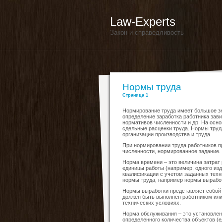
Law-Experts
Закон и справедливость
Нормы труда
Страница 1
Нормирование труда имеет большое зна
определение заработка работника зав
нормативов численности и др. На осн
сдельные расценки труда. Нормы труда
организации производства и труда.
При нормировании труда работников 
численности, нормированное задание.
Норма времени – это величина затрат 
единицы работы (например, одного изд
квалификации с учетом заданных техн
нормы труда, например нормы вырабо
Нормы выработки представляет собой о
должен быть выполнен работником или
технических условиях.
Норма обслуживания – это установлен
определенного количества объектов (е