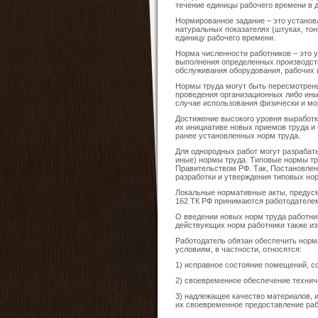
течение единицы рабочего времени в 
Нормированное задание – это установ
натуральных показателях (штуках, тон
единицу рабочего времени.
Норма численности работников – это 
выполнения определенных производст
обслуживания оборудования, рабочих м
Нормы труда могут быть пересмотрены
проведения организационных либо ины
случае использования физически и мо
Достижение высокого уровня выработк
их инициативе новых приемов труда и
ранее установленных норм труда.
Для однородных работ могут разрабат
иные) нормы труда. Типовые нормы тр
Правительством РФ. Так, Постановлен
разработки и утверждения типовых нор
Локальные нормативные акты, предусм
162 ТК РФ принимаются работодателем
О введении новых норм труда работни
действующих норм работники также и
Работодатель обязан обеспечить норм
условиям, в частности, относятся:
1) исправное состояние помещений, с
2) своевременное обеспечение технич
3) надлежащее качество материалов, 
их своевременное предоставление раб