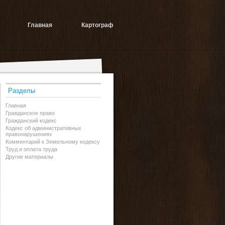
Главная
Картограф
Разделы
Главная
Гражданское право
Гражданский кодекс
Кодекс об административных
правонарушениях
Комментарий к Земельному кодексу
Труд и оплата труда
Другие материалы