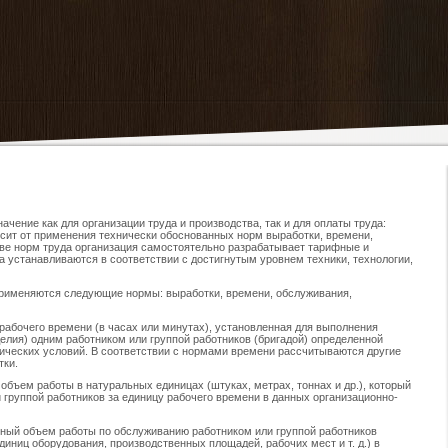
чение как для организации труда и производства, так и для оплаты труда:
исит от применения технически обоснованных норм выработки, времени,
ове норм труда организация самостоятельно разрабатывает тарифные и
 устанавливаются в соответствии с достигнутым уровнем техники, технологии,
применяются следующие нормы: выработки, времени, обслуживания,
рабочего времени (в часах или минутах), установленная для выполнения
елия) одним работником или группой работников (бригадой) определенной
ических условий. В соответствии с нормами времени рассчитываются другие
тки.
бъем работы в натуральных единицах (штуках, метрах, тоннах и др.), который
 группой работников за единицу рабочего времени в данных организационно-
ный объем работы по обслуживанию работником или группой работников
диниц оборудования, производственных площадей, рабочих мест и т. д.) в