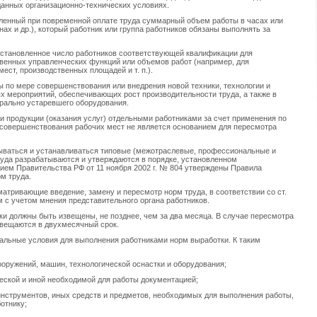
данных организационно-технических условиях.
ленный при повременной оплате труда суммарный объем работы в часах или
нах и др.), который работник или группа работников обязаны выполнять за
установленное число работников соответствующей квалификации для
венных управленческих функций или объемов работ (например, для
ест, производственных площадей и т. п.).
 по мере совершенствования или внедрения новой техники, технологии и
х мероприятий, обеспечивающих рост производительности труда, а также в
рально устаревшего оборудования.
и продукции (оказания услуг) отдельными работниками за счет применения по
 совершенствования рабочих мест не является основанием для пересмотра
ываться и устанавливаться типовые (межотраслевые, профессиональные и
уда разрабатываются и утверждаются в порядке, установленном
ием Правительства РФ от 11 ноября 2002 г. № 804 утверждены Правила
м труда.
атривающие введение, замену и пересмотр норм труда, в соответствии со ст.
 с учетом мнения представительного органа работников.
ки должны быть извещены, не позднее, чем за два месяца. В случае пересмотра
звещаются в двухмесячный срок.
альные условия для выполнения работниками норм выработки. К таким
ооружений, машин, технологической оснастки и оборудования;
еской и иной необходимой для работы документацией;
инструментов, иных средств и предметов, необходимых для выполнения работы,
отнику;