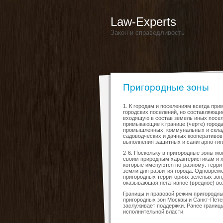
Law-Experts
Закон и справедливость
Пригородные зоны
1. К городам и поселениям всегда пр
городских поселений, но составляющи
входящую в состав земель иных посел
примыкающие к границе (черте) города
промышленных, коммунальных и складс
садоводческих и дачных кооперативов,
выполнения защитных и санитарно-гиг
2-6. Поскольку в пригородные зоны м
своим природным характеристикам и х
которые именуются по-разному: терри
земли для развития города. Одноврем
пригородных территориях зеленых зон,
оказывающая негативное (вредное) во
Границы и правовой режим пригородны
пригородных зон Москвы и Санкт-Пете
заслуживает поддержки. Ранее границ
исполнительной власти.