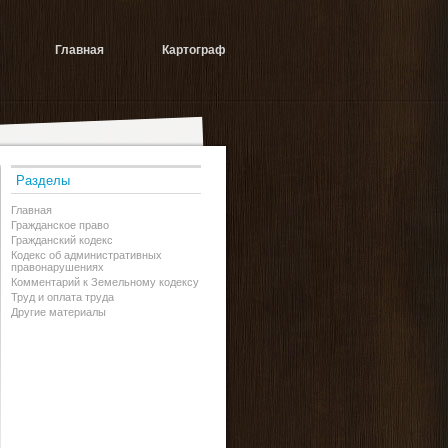
Главная
Картограф
Разделы
Главная
Гражданское право
Гражданский кодекс
Кодекс об административных
правонарушениях
Комментарий к Земельному кодексу
Труд и оплата труда
Другие материалы