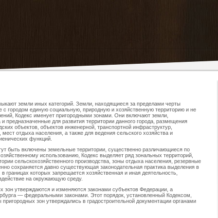
имыкают земли иных категорий. Земли, находящиеся за пределами черты
е с городом единую социальную, природную и хозяйственную территорию и не
ений, Кодекс именует пригородными зонами. Они включают земли,
 и предназначенные для развития территории данного города, размещения
ких объектов, объектов инженерной, транспортной инфраструктур,
 мест отдыха населения, а также для ведения сельского хозяйства и
иенических функций.
огут быть включены земельные территории, существенно различающиеся по
озяйственному использованию, Кодекс выделяет ряд зональных территорий,
тории сельскохозяйственного производства, зоны отдыха населения, резервные
енно сохраняется давно существующая законодательная практика выделения в
 в границах которых запрещается хозяйственная и иная деятельность,
здействие на окружающую среду.
х зон утверждаются и изменяются законами субъектов Федерации, а
рбурга — федеральными законами. Этот порядок, установленный Кодексом,
ы пригородных зон утверждались в градостроительной документации органами