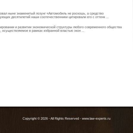
овал ныне знаменитый лозунг «Автомобиль не роскошь, а средство
ющих десятилетий наши соотечественники цитировали его с оттенк ...
ровании и развитии экономической структуры любого современного общества
, осуществляемое в рамках избранной властью экон ...
Copyright © 2026 - All Rights Reserved - www.law-experts.ru