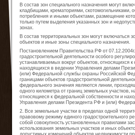
В состав зон специального назначения могут вклю
кладбищами, крематориями, скотомогильниками, 
потребления и иными объектами, размещение кот
только путем выделения указанных зон и недопуст
зонах.
В состав территориальных зон могут включаться 
объектов и иные зоны специального назначения.
Постановлением Правительства РФ от 07.12.2004г.
градостроительной деятельности особого регулир
устанавливаемых вокруг объектов, относящихся к
находящихся в ведении Управления делами Прези
(или) Федеральной службы охраны Российской Фед
границами объектов градостроительной деятельно
федерального значения являются линии, проходящ
одного километра от границ земельных участков, 
относящиеся к федеральной собственности и нах
Управления делами Президента РФ и (или) Федер
2. Все земельные участки в пределах одной терр
правовому режиму единого градостроительного ре
собой совокупность установленных правилами зас
использования земельных участков и иных объект
допустимых изменений объектов недвижимости п