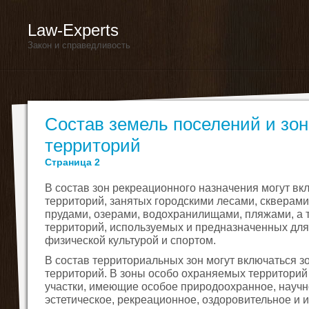
Law-Experts
Закон и справедливость
Состав земель поселений и зо
территорий
Страница 2
В состав зон рекреационного назначения могут вк
территорий, занятых городскими лесами, скверами
прудами, озерами, водохранилищами, пляжами, а 
территорий, используемых и предназначенных для 
физической культурой и спортом.
В состав территориальных зон могут включаться 
территорий. В зоны особо охраняемых территорий
участки, имеющие особое природоохранное, научно
эстетическое, рекреационное, оздоровительное и 