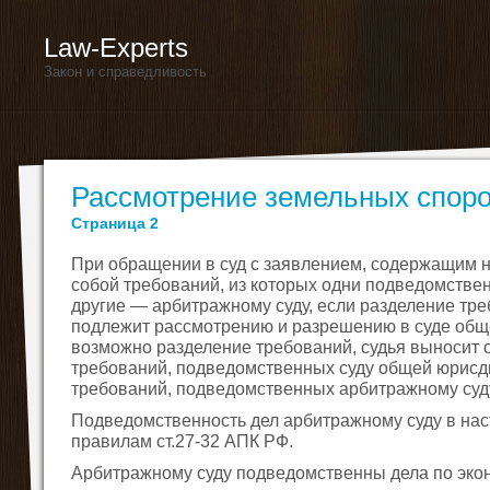
Law-Experts
Закон и справедливость
Рассмотрение земельных спор
Страница 2
При обращении в суд с заявлением, содержащим 
собой требований, из которых одни подведомстве
другие — арбитражному суду, если разделение тр
подлежит рассмотрению и разрешению в суде обще
возможно разделение требований, судья выносит 
требований, подведомственных суду общей юрисдик
требований, подведомственных арбитражному суд
Подведомственность дел арбитражному суду в на
правилам ст.27-32 АПК РФ.
Арбитражному суду подведомственны дела по эко