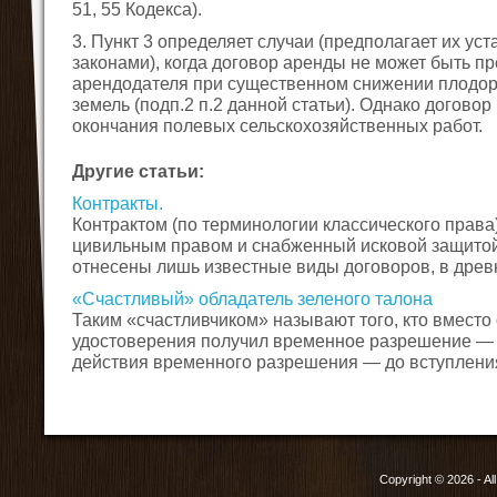
51, 55 Кодекса).
3. Пункт 3 определяет случаи (предполагает их у
законами), когда договор аренды не может быть п
арендодателя при существенном снижении плодор
земель (подп.2 п.2 данной статьи). Однако догово
окончания полевых сельскохозяйственных работ.
Другие статьи:
Контракты.
Контрактом (по терминологии классического права
цивильным правом и снабженный исковой защитой.
отнесены лишь известные виды договоров, в древне
«Счастливый» обладатель зеленого талона
Таким «счастливчиком» называют того, кто вместо
удостоверения получил временное разрешение — з
действия временного разрешения — до вступления 
Copyright © 2026 - Al