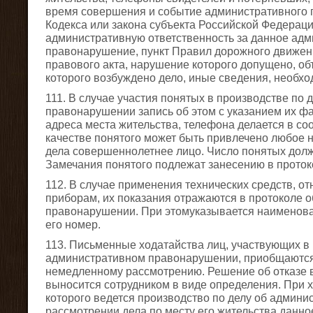
время совершения и событие административного 
Кодекса или закона субъекта Российской Федера
административную ответственность за данное ад
правонарушение, пункт Правил дорожного движен
правового акта, нарушение которого допущено, о
которого возбуждено дело, иные сведения, необх
111. В случае участия понятых в производстве по
правонарушении запись об этом с указанием их фа
адреса места жительства, телефона делается в со
качестве понятого может быть привлечено любое 
дела совершеннолетнее лицо. Число понятых долж
Замечания понятого подлежат занесению в проток
112. В случае применения технических средств, о
приборам, их показания отражаются в протоколе 
правонарушении. При этомуказывается наименова
его номер.
113. Письменные ходатайства лиц, участвующих в 
административном правонарушении, приобщаются 
немедленному рассмотрению. Решение об отказе 
выносится сотрудником в виде определения. При 
которого ведется производство по делу об админ
рассмотрении дела по месту его жительства данно