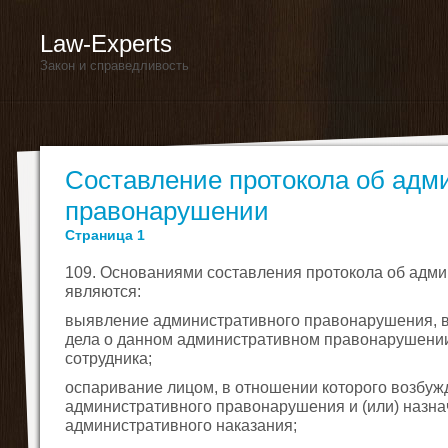
Law-Experts
Закон и справедливость
Составление протокола об адм
правонарушении
Страница 1
109. Основаниями составления протокола об адм
являются:
выявление административного правонарушения, в
дела о данном административном правонарушении
сотрудника;
оспаривание лицом, в отношении которого возбуж
административного правонарушения и (или) назна
административного наказания;