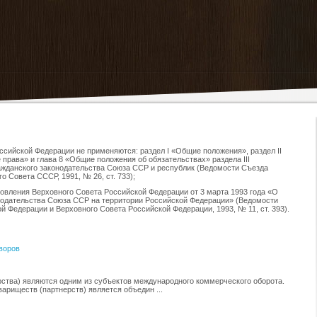
оссийской Федерации не применяются: раздел I «Общие положения», раздел II
права» и глава 8 «Общие положения об обязательствах» раздела III
жданского законодательства Союза ССР и республик (Ведомости Съезда
 Совета СССР, 1991, № 26, ст. 733);
ановления Верховного Совета Российской Федерации от 3 марта 1993 года «О
нодательства Союза ССР на территории Российской Федерации» (Ведомости
 Федерации и Верховного Совета Российской Федерации, 1993, № 11, ст. 393).
воров
ства) являются одним из субъектов международного коммерческого оборота.
ариществ (партнерств) является объедин ...