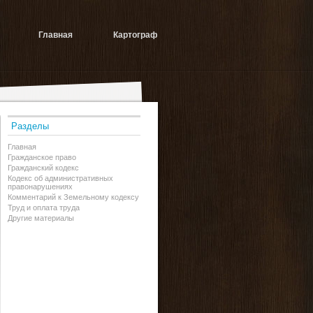
Главная
Картограф
Разделы
Главная
Гражданское право
Гражданский кодекс
Кодекс об административных
правонарушениях
Комментарий к Земельному кодексу
Труд и оплата труда
Другие материалы