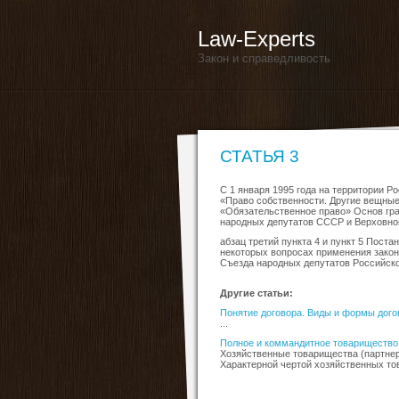
Law-Experts
Закон и справедливость
СТАТЬЯ 3
С 1 января 1995 года на территории Р
«Право собственности. Другие вещные 
«Обязательственное право» Основ гра
народных депутатов СССР и Верховного
абзац третий пункта 4 и пункт 5 Пост
некоторых вопросах применения зако
Съезда народных депутатов Российской
Другие статьи:
Понятие договора. Виды и формы дого
...
Полное и коммандитное товарищество
Хозяйственные товарищества (партнер
Характерной чертой хозяйственных тов