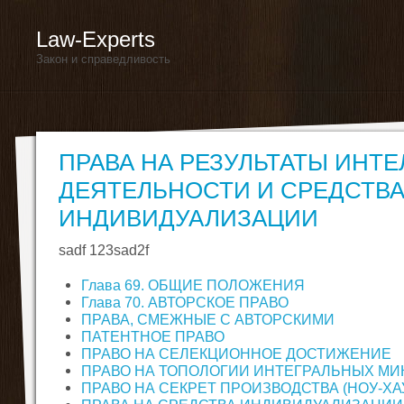
Law-Experts
Закон и справедливость
ПРАВА НА РЕЗУЛЬТАТЫ ИНТ
ДЕЯТЕЛЬНОСТИ И СРЕДСТВ
ИНДИВИДУАЛИЗАЦИИ
sadf 123sad2f
Глава 69. ОБЩИЕ ПОЛОЖЕНИЯ
Глава 70. АВТОРСКОЕ ПРАВО
ПРАВА, СМЕЖНЫЕ С АВТОРСКИМИ
ПАТЕНТНОЕ ПРАВО
ПРАВО НА СЕЛЕКЦИОННОЕ ДОСТИЖЕНИЕ
ПРАВО НА ТОПОЛОГИИ ИНТЕГРАЛЬНЫХ М
ПРАВО НА СЕКРЕТ ПРОИЗВОДСТВА (НОУ-ХА